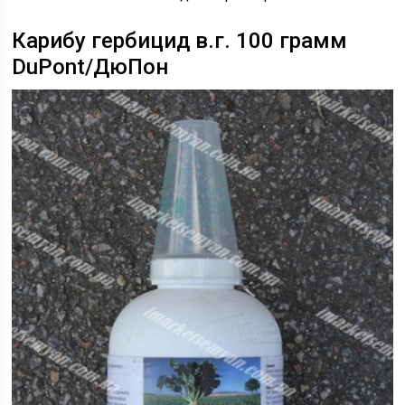
Карибу гербицид в.г. 100 грамм
DuPont/ДюПон