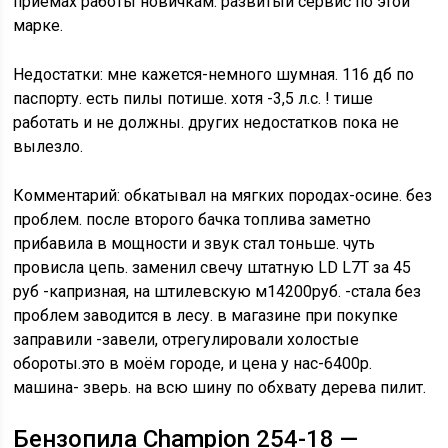
приемах работы новичкам. развитый сервис по этой
марке.
Недостатки: мне кажется-немного шумная. 116 дб по
паспорту. есть пилы потише. хотя -3,5 л.с. ! тише
работать и не должны. других недостатков пока не
вылезло.
Комментарий: обкатывал на мягких породах-осине. без
проблем. после второго бачка топлива заметно
прибавила в мощности и звук стал тоньше. чуть
провисла цепь. заменил свечу штатную LD L7T за 45
руб -капризная, на штилевскую м14200руб. -стала без
проблем заводится в лесу. в магазине при покупке
заправили -завели, отрегулировали холостые
обороты.это в моём городе, и цена у нас-6400р.
машина- зверь. на всю шину по обхвату дерева пилит.
Бензопила Champion 254-18 —