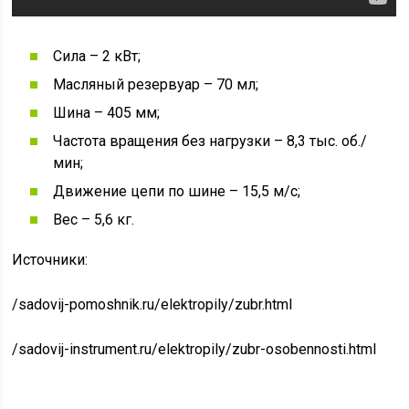
Сила – 2 кВт;
Масляный резервуар – 70 мл;
Шина – 405 мм;
Частота вращения без нагрузки – 8,3 тыс. об./
мин;
Движение цепи по шине – 15,5 м/с;
Вес – 5,6 кг.
Источники:
/sadovij-pomoshnik.ru/elektropily/zubr.html
/sadovij-instrument.ru/elektropily/zubr-osobennosti.html