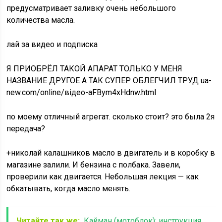
предусматривает заливку очень небольшого
количества масла.
лай за видео и подписка
Я ПРИОБРЁЛ ТАКОЙ АПАРАТ ТОЛЬКО У МЕНЯ
НАЗВАНИЕ ДРУГОЕ А ТАК СУПЕР ОБЛЕГЧИЛ ТРУД ua-
new.com/online/відео-aFBym4xHdnw.html
по моему отличный агрегат. сколько стоит? это была 2я
передача?
+николай калашников масло в двигатель и в коробку в
магазине залили. И бензина с полбака. Завели,
проверили как двигается. Небольшая лекция — как
обкатывать, когда масло менять.
Читайте так же:
Кайман (мотоблок): инструкция,