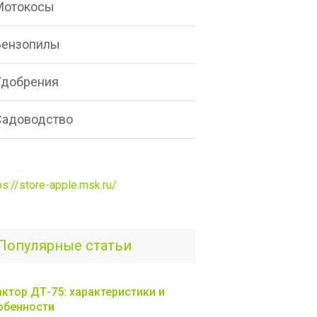
Мотокосы
Бензопилы
Удобрения
Садоводство
ps://store-apple.msk.ru/
Популярные статьи
актор ДТ-75: характеристики и
обенности