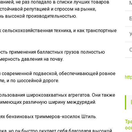
нией, не раз попадало в списки лучших товаров
стойчивой репутацией и спросом на рынке,
нь высокой производительностью.
 сельскохозяйственная техника, и как транспортные
сть применения балластных грузов полностью
ерность давления на почву.
 современной подвеской, обеспечивающей ровное
htt
е, и по шоссейной дороге.
ользования широкозахватных агрегатов. Они также
, имеющих различную ширину междурядий.
елях бензиновых триммеров-косилок Штиль.
Тр
ос
ка, но он быстро окупает себя благодаря высокой