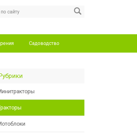
рения
Садоводство
Рубрики
Минитракторы
Тракторы
Мотоблоки