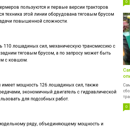
0
ермеров пользуются и первые версии тракторов
ся техника этой линии оборудована тяговым брусом
 задачи повышенной сложности.
ь 110 лошадиных сил, механическую трансмиссию с
 задним тяговым брусом, а по запросу может быть
ом с ковшом.
Са
оп
и имеет мощность 126 лошадиных сил, также
Сам
сбо
редачами, экономичный двигатель с гидравлической
тра
ользовать для подсобных работ.
0
к модельному ряду, объединяющему мощность и