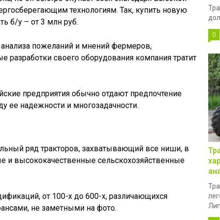
Тра
ргосберегающим технологиям. Так, купить новую
дол
ть б/у – от 3 млн руб.
0
 анализа пожеланий и мнений фермеров,
е разработки своего оборудования компания тратит
ийские предприятия обычно отдают предпочтение
ду ее надежности и многозадачности.
ьный ряд тракторов, захватывающий все ниши, в
Тр
е и высококачественные сельскохозяйственные
ха
ан
Тра
ификаций, от 100-х до 600-х, различающихся
лег
Лип
ансами, не заметными на фото.