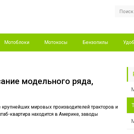
Мотоблоки
Мотокосы
Бензопилы
Удоб
сание модельного ряда,
я
из крупнейших мировых производителей тракторов и
штаб-квартира находится в Америке, заводы