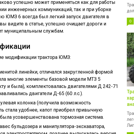
ково успешно может применяться как для работы
Тра
нии инженерных коммуникаций, так и при уборке
дол
ью ЮМЗ 6 всегда был легкий запуск двигателя в
0
вы видите в статье, успешно очищает дороги и
ит муниципальным службам.
ификации
ие модификации трактора ЮМЗ:
менитой линейки, отличался закругленной формой
яла многие элементы базовой модели МТЗ 5
кту и была), комплектовалась двигателями Д 242-71
Тр
анавливались двигатели Д-65 (60 л.с.).
ха
рулевая колонка (получила возможность
ан
ль стала удобнее, капот приобрел привычную
Тра
была усовершенствована тормозная система.
лег
Лип
авес бульдозера и манипулятора-экскаватора,
лся электростартером, позднее выпускалась версия