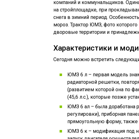
компаний и коммунальщиков. Одина
на стройплощадке, при прокладыва
снега в зимний период. Особенност
мороз. Трактор ЮМЗ, фото которого 
дворовые территории и принадлеж
Характеристики и мод
Сегодня можно встретить следующ
ЮМЗ 6 л – первая модель зна
радиаторной решетки, повтор
(развитием которой она по фа
(45,6 л.с.), которые позже уст
ЮМЗ 6 ал – была доработана 
регулировки), приборная пане
прямоугольную форму, также 
ЮМЗ 6 к – модификация под н
запуск двигателя осуществля