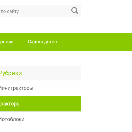
рения
Садоводство
Рубрики
Минитракторы
Тракторы
Мотоблоки