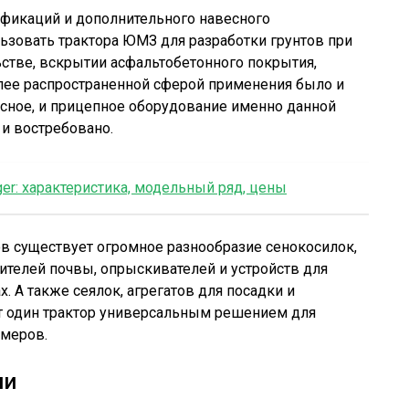
ификаций и дополнительного навесного
ьзовать трактора ЮМЗ для разработки грунтов при
стве, вскрытии асфальтобетонного покрытия,
более распространенной сферой применения было и
весное, и прицепное оборудование именно данной
 и востребовано.
ger: характеристика, модельный ряд, цены
ов существует огромное разнообразие сенокосилок,
лителей почвы, опрыскивателей и устройств для
. А также сеялок, агрегатов для посадки и
т один трактор универсальным решением для
змеров.
ии