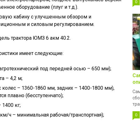
0
нное оборудование (плуг и т.д.).
новую кабину с улучшенным обзором и
озиционным и силовым регулированием.
ель трактора ЮМЗ 6 акм 40.2.
ристики имеет следующие:
агротехнический под передней осью – 650 мм);
Са
 – 4,2 м;
оп
 колес – 1360-1860 мм, задних – 1400-1800 мм),
Сам
ся плавно (бесступенчато);
сбо
тра
 1400 кг;
 км/ч – минимальная рабочая/транспортная);
0