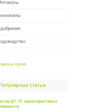
Мотокосы
Бензопилы
Удобрения
Садоводство
лесосы Dyson
Популярные статьи
актор ДТ-75: характеристики и
обенности