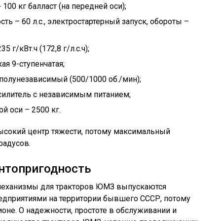
 100 кг балласт (на передней оси);
ть – 60 л.с., электростартерный запуск, обороты –
 г/кВт.ч (172,8 г/л.с.ч);
ая 9-ступенчатая;
полунезависимый (500/1000 об./мин);
силитель с независимым питанием;
й оси – 2500 кг.
ысокий центр тяжести, потому максимальный
радусов.
онтопригодность
 механизмы для тракторов ЮМЗ выпускаются
дприятиями на территории бывшего СССР, потому
оне. О надежности, простоте в обслуживании и