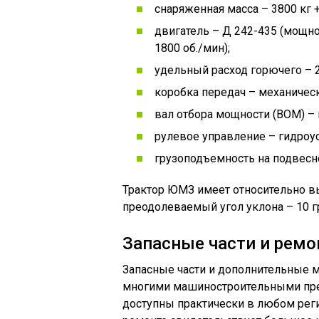
снаряженная масса – 3800 кг +
двигатель – Д 242-435 (мощнос
1800 об./мин);
удельный расход горючего – 235
коробка передач – механическ
вал отбора мощности (ВОМ) – 
рулевое управление – гидроу
грузоподъемность на подвесно
Трактор ЮМЗ имеет относительно в
преодолеваемый угол уклона – 10 г
Запасные части и рем
Запасные части и дополнительные
многими машиностроительными пре
доступны практически в любом реги