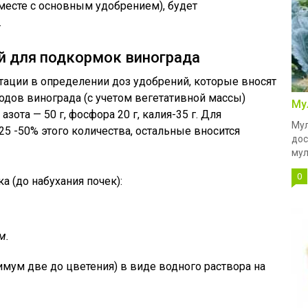
вместе с основным удобрением), будет
.
й для подкормок винограда
тации в определении доз удобрений, которые вносят
плодов винограда (с учетом вегетативной массы)
Му
зота — 50 г, фосфора 20 г, калия-35 г. Для
Мул
5 -50% этого количества, остальные вносится
дос
мул
0
а (до набухания почек):
м.
имум две до цветения) в виде водного раствора на