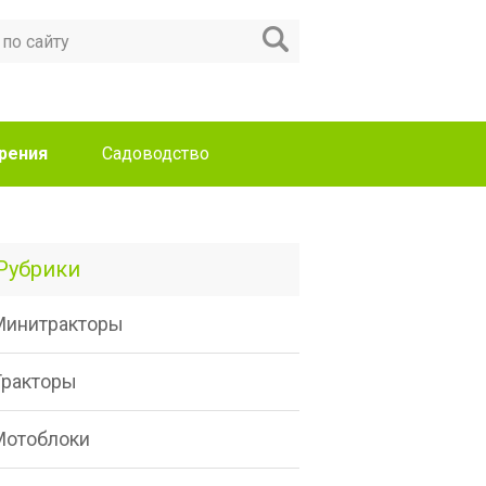
рения
Садоводство
Рубрики
Минитракторы
Тракторы
Мотоблоки