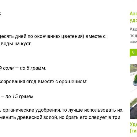
;
Аз
уд
Азо
под
десять дней по окончанию цветения) вместе с
сам
воды на куст:
0
 соли — по 5 грамм.
созревания ягод вместе с орошением:
 — по 15 грамм.
ть органические удобрения, то лучше использовать их.
енить древесной золой, но брать его следует в три
Уд
(г