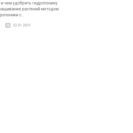
 и чем удобрять гидропонику
ащивание растений методом
ропоники с...
22.01.2021