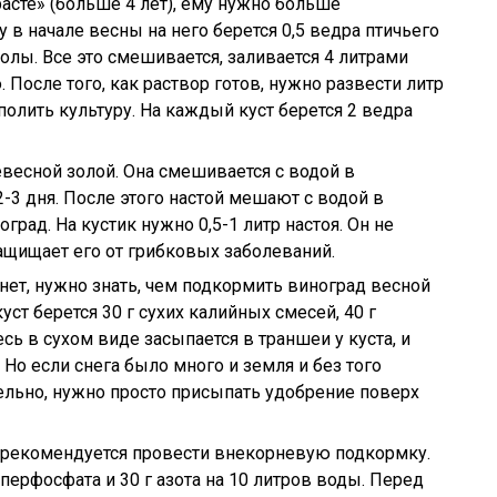
асте» (больше 4 лет), ему нужно больше
 в начале весны на него берется 0,5 ведра птичьего
золы. Все это смешивается, заливается 4 литрами
 После того, как раствор готов, нужно развести литр
 полить культуру. На каждый куст берется 2 ведра
весной золой. Она смешивается с водой в
2-3 дня. После этого настой мешают с водой в
град. На кустик нужно 0,5-1 литр настоя. Он не
защищает его от грибковых заболеваний.
нет, нужно знать, чем подкормить виноград весной
ст берется 30 г сухих калийных смесей, 40 г
есь в сухом виде засыпается в траншеи у куста, и
 Но если снега было много и земля и без того
тельно, нужно просто присыпать удобрение поверх
 рекомендуется провести внекорневую подкормку.
уперфосфата и 30 г азота на 10 литров воды. Перед