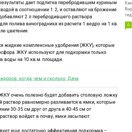
 результаты дает подпитка перебродившим куриным
Как
Выр
водой в соотношении 1: 2, и оставляют на брожение
гид
ы добавляют 2 л перебродившего раствора.
ля полива виноградника из расчета 1 ведро на 1 кв.
0
сле цветения.
ся жидкие комплексные удобрения (ЖКУ), которые
фосфора. ЖКУ используют для подкормки только
ов воды на 10 кв.м. площади.
доров: когда, чем и сколько, Дача
 ЖКУ очень полезно будет добавить столовую ложку
ой раствор равномерно разливается в ямки, которые
нии 30-35 см друг от друга и 40-45 см от
 раствор войдет в почву, ямки засыпают.
вует еще достаточно эффективная подкормка –