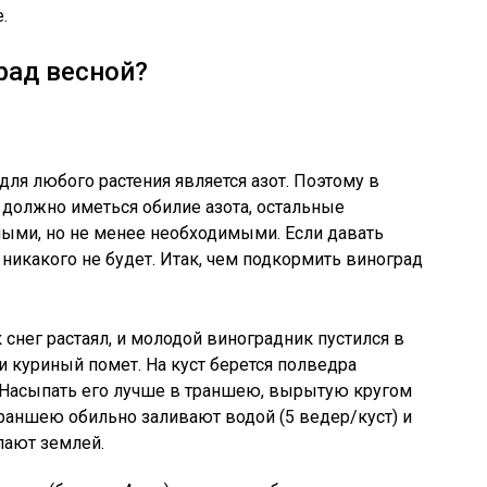
.
рад весной?
я любого растения является азот. Поэтому в
должно иметься обилие азота, остальные
ыми, но не менее необходимыми. Если давать
о никакого не будет. Итак, чем подкормить виноград
к снег растаял, и молодой виноградник пустился в
ки куриный помет. На куст берется полведра
. Насыпать его лучше в траншею, вырытую кругом
траншею обильно заливают водой (5 ведер/куст) и
пают землей.