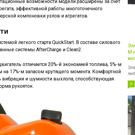
ационные возможности модели расширены за счет
егата, эффективной работы многоточечного
ерской компоновки узлов и агрегатов.
сти
темой легкого старта QuickStart. В составе силового
Эл
нные системы AfterCharge и Clean2.
М 
ин
вигатель отличается 20%-й экономией топлива, 5%-м
Эле
 на 17%-м запасом крутящего момента. Комфортной
люб
нь вибрации и шумности выхлопа, способствующая
0
орма рукояток.