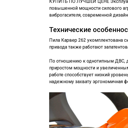
КУПИТЬ ПО ЛУЧШЕЙ ЦЕНЕ Эксплуат
повышенной мощности силового агр
виброгасителя, современной дизайн
Технические особенно
Пила Карвер 262 укомплектована сис
привода также работают запатентова
По отношению к однотипным ДВС, д
приростом мощности и увеличенным
работе способствует низкий урове
надежному захвату эргономичная ф