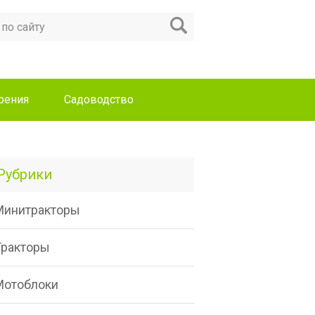
рения
Садоводство
Рубрики
Минитракторы
Тракторы
Мотоблоки