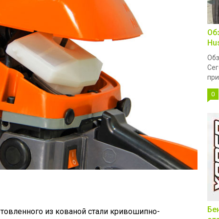
Об
Hu
Обз
Сег
при
0
Бе
товленного из кованой стали кривошипно-