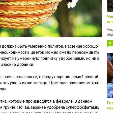
Че
сп
Чем
обр
0
я должна быть умеренно политой. Растение хорошо
и необходимости, цветок можно смело пересаживать
гирует на умеренную подпитку удобрениями, но ни в
нические добавки.
ь очень солнечным, с воздухопроницаемой почвой.
ать уже в июле месяце. Цветение растения можно
ода.
ка, которые производятся в феврале. В данном
Го
м грунте. Почва, заранее удобрена суперфосфатами,
се