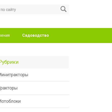
рения
Садоводство
Рубрики
Минитракторы
Тракторы
Мотоблоки