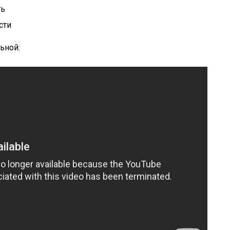
ть
сти
ьной: