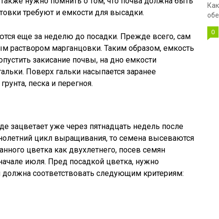
 Также нужно помнить о том, что почва должна быть
Как
товки требуют и емкости для высадки.
обе
0
тся еще за неделю до посадки. Прежде всего, сам
ым раствором марганцовки. Таким образом, емкость
пустить закисание почвы, на дно емкости
альки. Поверх гальки насыпается заранее
грунта, песка и перегноя.
е зацветает уже через пятнадцать недель после
днолетний цикл выращивания, то семена высеваются
анного цветка как двухлетнего, посев семян
 начале июля. Пред посадкой цветка, нужно
я должна соответствовать следующим критериям: