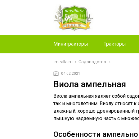
Минитракторы
Тракторы
m-villa.ru
›
Садоводство
04.02.2021
Виола ампельная
Виола ампельная являет собой садо
так и многолетним. Виолу относят к
влажный, хорошо дренированный гр
пышную надземную часть с множес
Особенности ампельно