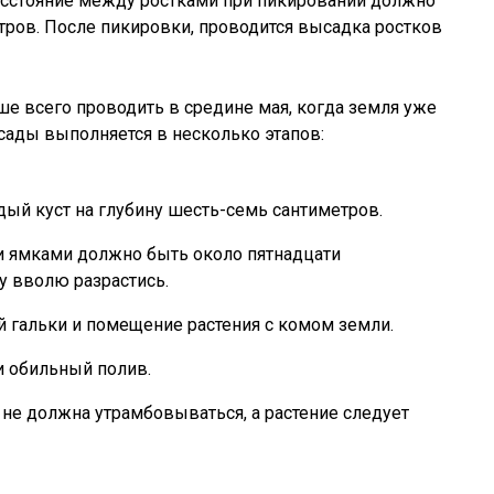
Расстояние между ростками при пикировании должно
тров. После пикировки, проводится высадка ростков
ше всего проводить в средине мая, когда земля уже
ссады выполняется в несколько этапов:
ый куст на глубину шесть-семь сантиметров.
 ямками должно быть около пятнадцати
у вволю разрастись.
й гальки и помещение растения с комом земли.
и обильный полив.
 не должна утрамбовываться, а растение следует