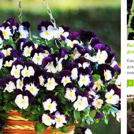
Вы
до
Как
дом
зем
0