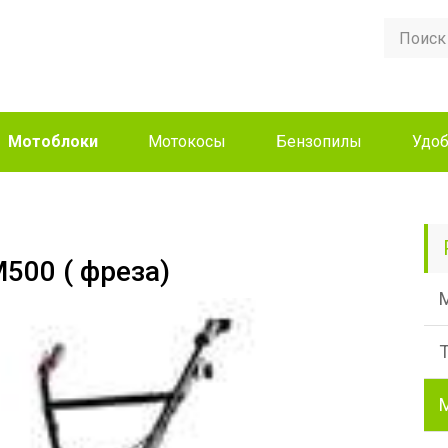
Мотоблоки
Мотокосы
Бензопилы
Удоб
500 ( фреза)