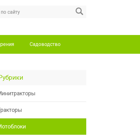
рения
Садоводство
Рубрики
Минитракторы
Тракторы
Мотоблоки