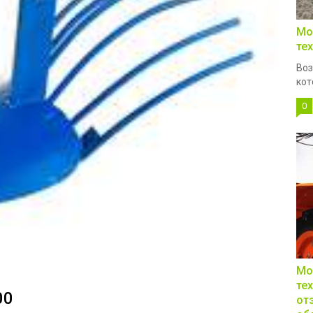
Мо
те
Воз
кот
0
Мо
те
00
от