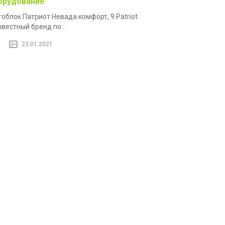
орудование
облок Патриот Невада комфорт, 9 Patriot
звестный бренд по...
23.01.2021