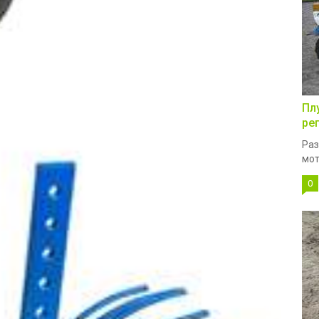
Пл
ре
Раз
мот
0