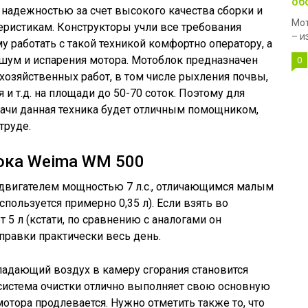
об
надежностью за счет высокого качества сборки и
Мот
ристикам. Конструкторы учли все требования
– и
у работать с такой техникой комфортно оператору, а
ум и испарения мотора. Мотоблок предназначен
0
озяйственных работ, в том числе рыхления почвы,
и т.д. на площади до 50-70 соток. Поэтому для
дачи данная техника будет отличным помощником,
труде.
ока Weima WM 500
двигателем мощностью 7 л.с., отличающимся малым
спользуется примерно 0,35 л). Если взять во
 5 л (кстати, по сравнению с аналогами он
правки практически весь день.
падающий воздух в камеру сгорания становится
система очистки отлично выполняет свою основную
отора продлевается. Нужно отметить также то, что