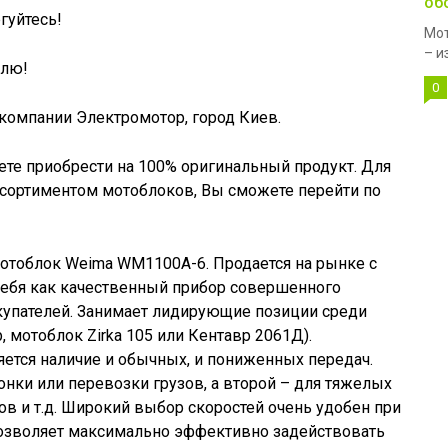
об
гуйтесь!
Мот
– и
елю!
0
 компании Электромотор, город Киев.
те приобрести на 100% оригинальный продукт. Для
ссортиментом мотоблоков, Вы сможете перейти по
тоблок Weima WM1100A-6. Продается на рынке с
себя как качественный прибор совершенного
купателей. Занимает лидирующие позиции среди
, мотоблок Zirka 105 или Кентавр 2061Д).
тся наличие и обычных, и пониженных передач.
онки или перевозки грузов, а второй – для тяжелых
ов и т.д. Широкий выбор скоростей очень удобен при
озволяет максимально эффективно задействовать