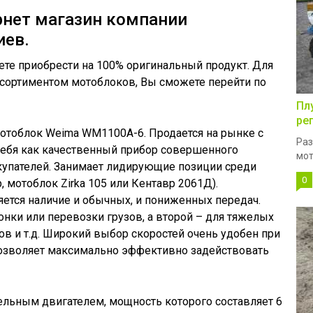
рнет магазин компании
иев.
те приобрести на 100% оригинальный продукт. Для
ссортиментом мотоблоков, Вы сможете перейти по
Пл
ре
тоблок Weima WM1100A-6. Продается на рынке с
Раз
себя как качественный прибор совершенного
мот
купателей. Занимает лидирующие позиции среди
0
, мотоблок Zirka 105 или Кентавр 2061Д).
тся наличие и обычных, и пониженных передач.
онки или перевозки грузов, а второй – для тяжелых
ов и т.д. Широкий выбор скоростей очень удобен при
озволяет максимально эффективно задействовать
ельным двигателем, мощность которого составляет 6