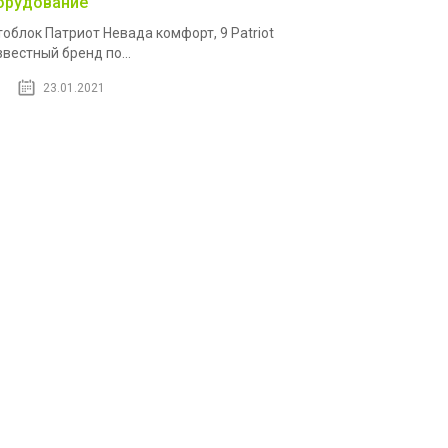
орудование
облок Патриот Невада комфорт, 9 Patriot
звестный бренд по...
23.01.2021