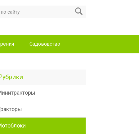
рения
Садоводство
Рубрики
Минитракторы
Тракторы
Мотоблоки