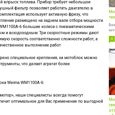
й впрыск топлива. Прибор требует небольшое
здушный фильтр позволяет работать двигателю в
Мо
омплектация использует активную фрезу, что
те
епление размещено на заднем вале отбора мощности.
Воз
 WM1100A-6 большие колеса с пневматическими
кот
ым и всюдоходным. Три скоростные режимы дают
мую скорость соответственно сложности работ, а
0
ачественное выполнение работ.
рено специальное крепления, на мотоблок можно
трументы, что делает агрегат более
.
ока Weima WM1100A-6:
отор», наши специалисты всегда помогут
Мо
печит оптимальное для Вас применение по выгодной
те
от